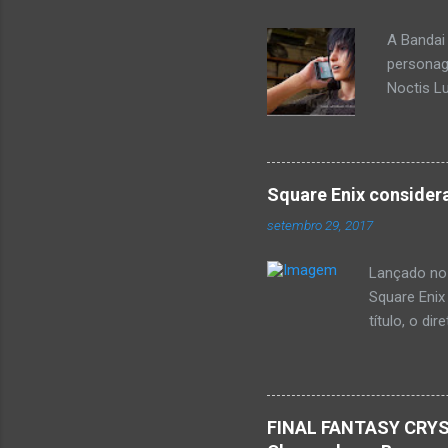
A Bandai
personage
Noctis Lu
anunciad
trailer, 
Hammerhe
conhecid
Square Enix consider
segundo t
setembro 29, 2017
e PC.
Lançado no 
Square Enix
título, o d
deve ser di
Season Pass
dezembro, a
conteúdos d
FINAL FANTASY CRYS
que os jog