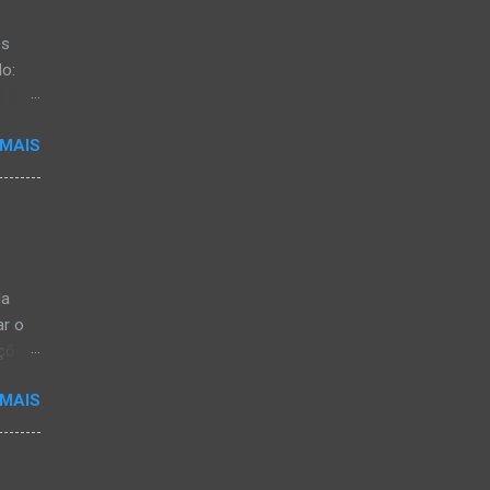
os
do:
 MAIS
o no
x One
la
ar o
ações
 MAIS
m
 para