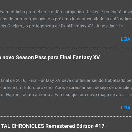
 Namco tinha prometido e estão cumprindo: Tekken 7 receberá nov
ns de outras franquias e o próximo lutador inusitado já está defini
cis Caelum , o protagonista de Final Fantasy XV . A novidade foi
a durante o Tekken World Tour Finals neste fim de semana com um
LEIA
mostrando a jogabilidade de Noctis e seu próprio estágio, o icônico
ad Garage , que contará com a presença de outras figurinhas
as dos fãs. Noctis está previsto para ser lançado como DLC no jog
a novo Season Pass para Final Fantasy XV
rimestre de 2018. Tekken 7 está disponível para PlayStation 4, Xbo
final de 2016, Final Fantasy XV deve continuar sendo trabalhado pe
 durante um futuro próximo. Após expressar seu desejo de complet
iretor Hajime Tabata afirmou à Famitsu que um novo mapa de atualiz
vulgado em novembro — podendo incluir o lançamento de um novo
LEIA
. Após o lançamento de Episode Ignis, que deve chegar ao RPG e
 Square Enix deve começar logo em seguida a criação de novos
istribuídos como DLCs. A criação de um novo Season Pass serviria
TAL CHRONICLES Remastered Edition #17 -
adores pudessem comprar as novidades com descontos e garantir o