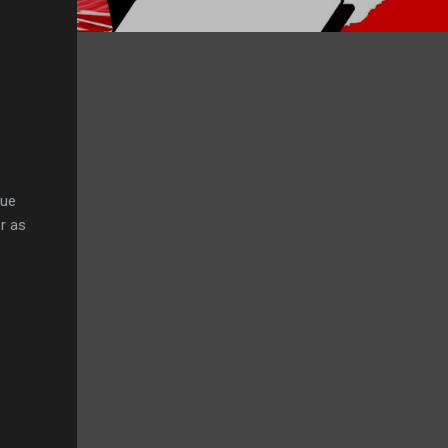
que
r as