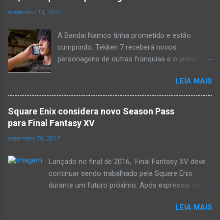
novembro 13, 2017
A Bandai Namco tinha prometido e estão
cumprindo: Tekken 7 receberá novos
personagens de outras franquias e o próximo
lutador inusitado já está definido: Noctis Lucis
LEIA MAIS
Caelum , o protagonista de Final Fantasy XV . A
novidade foi anunciada durante o Tekken World
Tour Finals neste fim de semana com um
Square Enix considera novo Season Pass
trailer, mostrando a jogabilidade de Noctis e
para Final Fantasy XV
seu próprio estágio, o icônico Hammerhead
setembro 29, 2017
Garage , que contará com a presença de
outras figurinhas conhecidas dos fãs. Noctis
Lançado no final de 2016, Final Fantasy XV deve
está previsto para ser lançado como DLC no
continuar sendo trabalhado pela Square Enix
jogo no segundo trimestre de 2018. Tekken 7
durante um futuro próximo. Após expressar seu
está disponível para PlayStation 4, Xbox One e
desejo de completar o título, o diretor Hajime
PC.
LEIA MAIS
Tabata afirmou à Famitsu que um novo mapa de